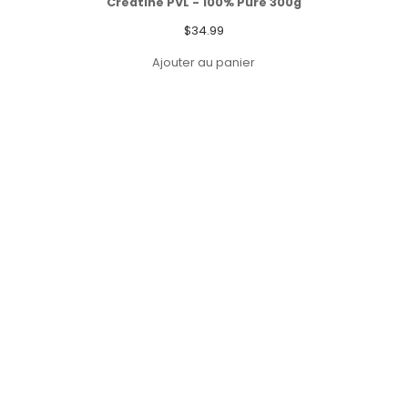
Creatine PVL - 100% Pure 300g
$
34.99
Ajouter au panier