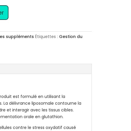
er
Les suppléments
Étiquettes :
Gestion du
oduit est formulé en utilisant la
es. La délivrance liposomale contourne la
 et interagir avec les tissus cibles.
émentation orale en glutathion.
ellules contre le stress oxydatif causé