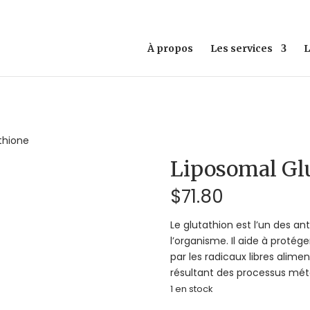
À propos
Les services
L
thione
Liposomal Gl
$
71.80
Le glutathion est l’un des an
l’organisme. Il aide à protége
par les radicaux libres alim
résultant des processus mé
1 en stock