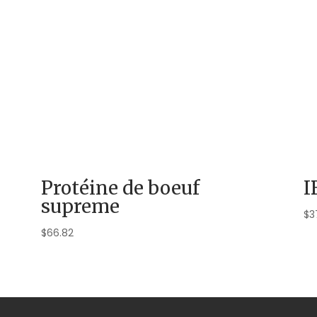
Protéine de boeuf
I
supreme
$
3
$
66.82