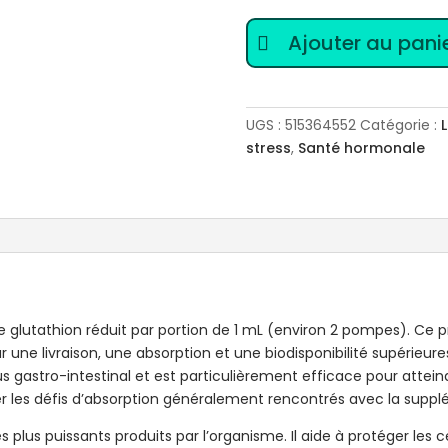
quantité
Ajouter au pani
de
Liposomal
Glutathione
UGS :
515364552
Catégorie :
stress
,
Santé hormonale
e glutathion réduit par portion de 1 mL (environ 2 pompes). Ce pr
r une livraison, une absorption et une biodisponibilité supérieur
 gastro-intestinal et est particulièrement efficace pour atteindre
er les défis d’absorption généralement rencontrés avec la suppl
s plus puissants produits par l’organisme. Il aide à protéger les c