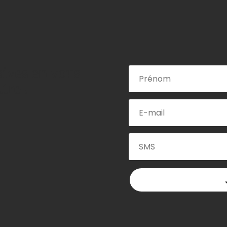
sives en vous
tre !