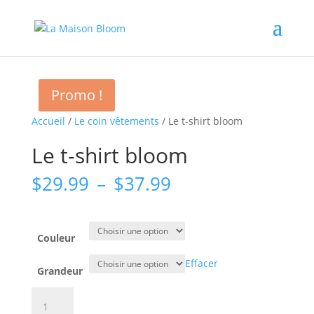
;
Promo !
Accueil
/
Le coin vêtements
/ Le t-shirt bloom
Le t-shirt bloom
Plage
$
29.99
–
$
37.99
de
prix :
$29.99
Couleur
à
$37.99
Effacer
Grandeur
quantité
de