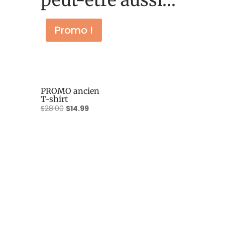
peut-être aussi…
Promo !
PROMO ancien
T-shirt
Le
Le
$
28.00
$
14.99
prix
prix
initial
actuel
était :
est :
$28.00.
$14.99.