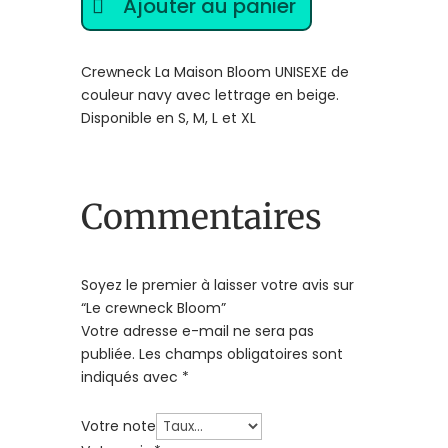
Ajouter au panier
crewneck
Bloom
Crewneck La Maison Bloom UNISEXE de
couleur navy avec lettrage en beige.
Disponible en S, M, L et XL
Commentaires
Soyez le premier à laisser votre avis sur
“Le crewneck Bloom”
Votre adresse e-mail ne sera pas
publiée.
Les champs obligatoires sont
indiqués avec
*
Votre note