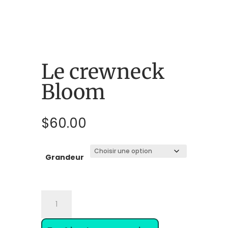
Le crewneck
Bloom
$
60.00
Grandeur
quantité
de
Le