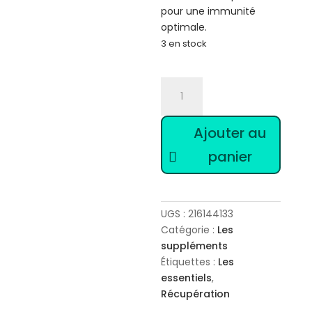
pour une immunité
optimale.
3 en stock
quantité
de
Syner-
Ajouter au
C
panier
UGS :
216144133
Catégorie :
Les
suppléments
Étiquettes :
Les
essentiels
,
Récupération