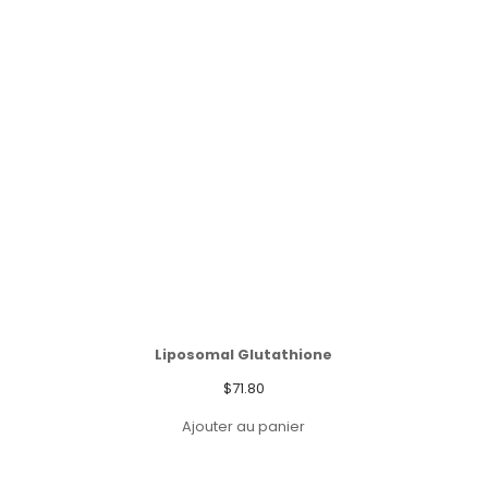
Liposomal Glutathione
$
71.80
Ajouter au panier