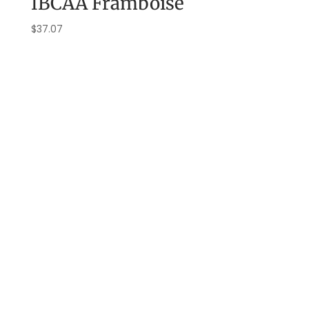
IBCAA Framboise
$
37.07